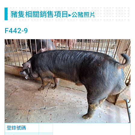
豬隻相關銷售項目
▸公豬照片
F442-9
登錄號碼