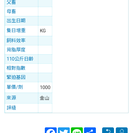
父畜
母畜
出生日期
隻日增重
KG
飼料效率
背脂厚度
110公斤日齡
相對指數
緊迫基因
單價/劑
1000
來源
金山
評級
Facebook
Twitter
Line
Share