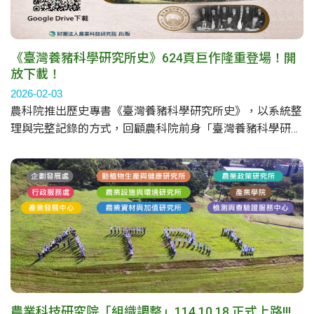
《臺灣養豬科學研究所史》624頁巨作隆重登場！開
放下載！
2026-02-03
農科院推出歷史專書《臺灣養豬科學研究所史》，以系統整
理與完整記錄的方式，回顧農科院前身「臺灣養豬科學研究
所」(豬研所)(1970-2001)的發展歷程，並兼述其後轉型為
「台灣動物科技研究所」(動科所)(2001-2013)的歷史，呈現
兩個研究所由諸多精英承先啟後在技術研發、產業合作、科
研成果、人才培育及國際合作交流等面向的關鍵成就。
農業科技研究院「組織調整」114.10.18 正式上路!!!