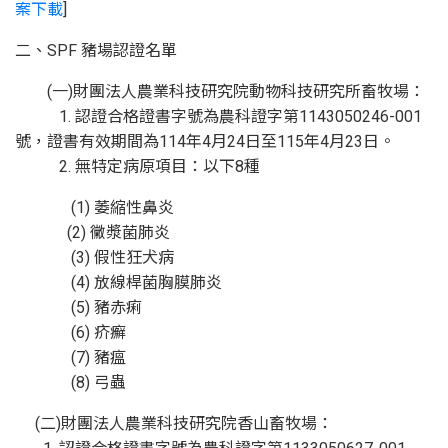
案下載
]
二、SPF 豬場認證名單
(一)財團法人農業科技研究院動物科技研究所畜牧場：
1. 認證合格證書字號為農科證字第1143050246-001
號，證書有效期間為114年4月24日至115年4月23日。
2. 無特定病原項目：以下8種
(1) 萎縮性鼻炎
(2) 黴漿菌肺炎
(3) 假性狂犬病
(4) 放線桿菌胸膜肺炎
(5) 豬赤痢
(6) 疥癬
(7) 豬瘟
(8) 弓蟲
(二)財團法人農業科技研究院香山畜牧場：