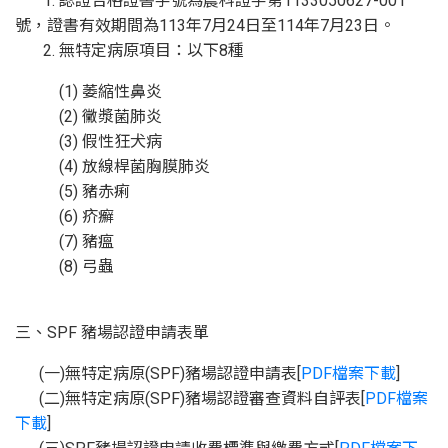
1. 認證合格證書字號為農科證字第1133050627-001
號，證書有效期間為113年7月24日至114年7月23日。
2. 無特定病原項目：以下8種
(1) 萎縮性鼻炎
(2) 黴漿菌肺炎
(3) 假性狂犬病
(4) 放線桿菌胸膜肺炎
(5) 豬赤痢
(6) 疥癬
(7) 豬瘟
(8) 弓蟲
三、SPF 豬場認證申請表單
(一)無特定病原(SPF)豬場認證申請表[
PDF檔案下載
]
(二)無特定病原(SPF)豬場認證審查資料自評表[
PDF檔案
下載
]