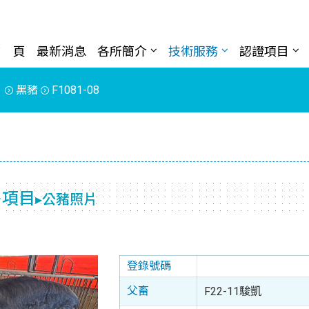
首 頁
最新消息
各所簡介
技術服務
認證項目
片
黑豬
F1081-08
售項目
▸公豬照片
登錄號碼
父畜
F22-11駿凱