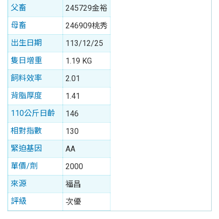
父畜
245729金裕
母畜
246909桃秀
出生日期
113/12/25
隻日增重
1.19 KG
飼料效率
2.01
背脂厚度
1.41
110公斤日齡
146
相對指數
130
緊迫基因
AA
單價/劑
2000
來源
福昌
評級
次優