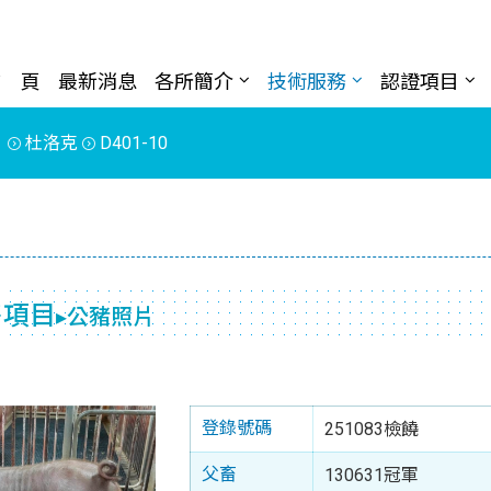
首 頁
最新消息
各所簡介
技術服務
認證項目
片
杜洛克
D401-10
售項目
▸公豬照片
登錄號碼
251083檢饒
父畜
130631冠軍