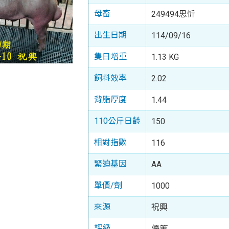
母畜
249494思忻
出生日期
114/09/16
隻日增重
1.13 KG
飼料效率
2.02
背脂厚度
1.44
110公斤日齡
150
相對指數
116
緊迫基因
AA
單價/劑
1000
來源
祝興
評級
優等