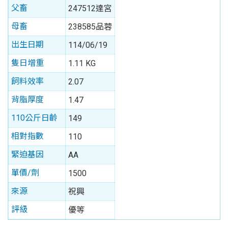
父畜
247512達宮
母畜
238585品蓉
出生日期
114/06/19
隻日增重
1.11 KG
飼料效率
2.07
背脂厚度
1.47
110公斤日齡
149
相對指數
110
緊迫基因
AA
單價/劑
1500
來源
祝興
評級
優等