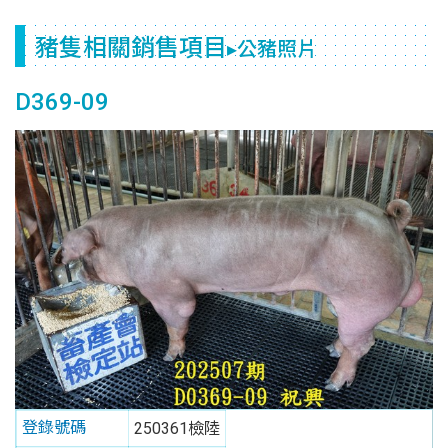
豬隻相關銷售項目
▸公豬照片
D369-09
登錄號碼
250361檢陸