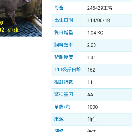
母畜
245429正雪
出生日期
114/06/18
隻日增重
1.04 KG
飼料效率
2.03
背脂厚度
1.31
110公斤日齡
162
相對指數
11
緊迫基因
AA
單價/劑
1000
來源
仙佳
評級
優等