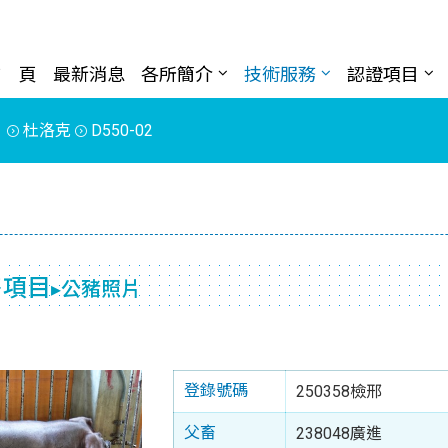
首 頁
最新消息
各所簡介
技術服務
認證項目
片
杜洛克
D550-02
售項目
▸公豬照片
登錄號碼
250358檢邢
父畜
238048廣進