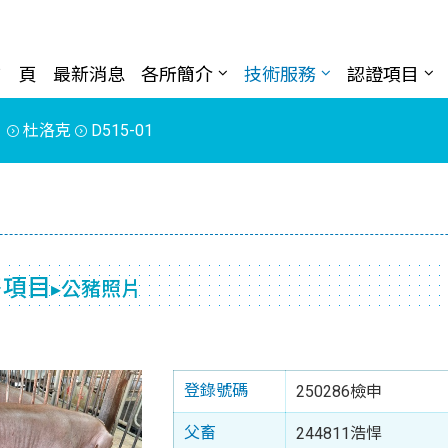
首 頁
最新消息
各所簡介
技術服務
認證項目
片
杜洛克
D515-01
售項目
▸公豬照片
登錄號碼
250286檢申
父畜
244811浩悍