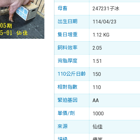
母畜
247231子冰
出生日期
114/04/23
隻日增重
1.12 KG
飼料效率
2.05
背脂厚度
1.51
110公斤日齡
150
相對指數
110
緊迫基因
AA
單價/劑
1000
來源
仙佳
評級
優等