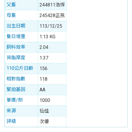
父畜
244811浩悍
母畜
245428正燕
出生日期
113/12/25
隻日增重
1.13 KG
飼料效率
2.04
背脂厚度
1.37
110公斤日齡
156
相對指數
118
緊迫基因
AA
單價/劑
1000
來源
仙佳
評級
次優