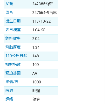
父畜
242385喬軒
母畜
247564卡洛琳
出生日期
113/10/22
隻日增重
1.04 KG
飼料效率
2.04
背脂厚度
1.34
110公斤日齡
148
相對指數
109
緊迫基因
AA
單價/劑
1000
來源
暉煌
評級
優等