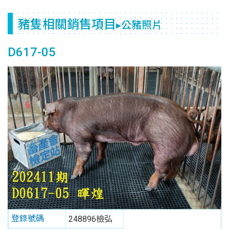
豬隻相關銷售項目
▸公豬照片
D617-05
登錄號碼
248896檢弘