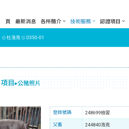
首 頁
最新消息
各所簡介
技術服務
認證項目
片
杜洛克
D350-01
售項目
▸公豬照片
登錄號碼
248699檢習
父畜
244840浩克