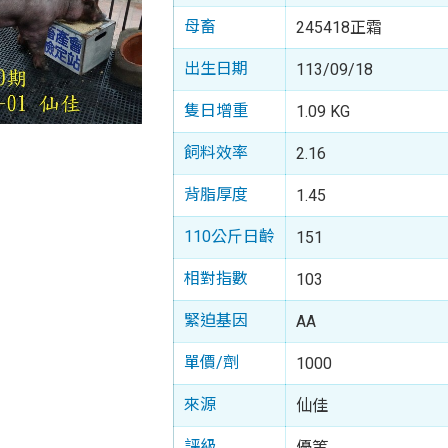
母畜
245418正霜
出生日期
113/09/18
隻日增重
1.09 KG
飼料效率
2.16
背脂厚度
1.45
110公斤日齡
151
相對指數
103
緊迫基因
AA
單價/劑
1000
來源
仙佳
評級
優等