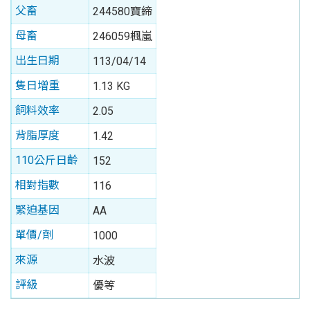
父畜
244580寶締
母畜
246059楓嵐
出生日期
113/04/14
隻日增重
1.13 KG
飼料效率
2.05
背脂厚度
1.42
110公斤日齡
152
相對指數
116
緊迫基因
AA
單價/劑
1000
來源
水波
評級
優等