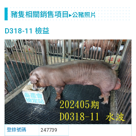
豬隻相關銷售項目
▸公豬照片
D318-11 檢益
登錄號碼
247739