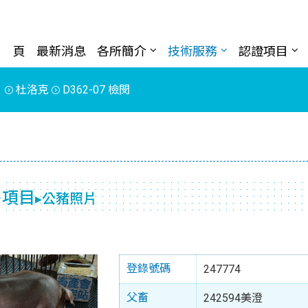
首 頁
最新消息
各所簡介
技術服務
認證項目
片
杜洛克
D362-07 檢閔
售項目
▸公豬照片
登錄號碼
247774
父畜
242594美澄