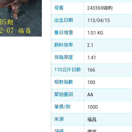
母畜
243369瑚畇
出生日期
113/04/15
隻日增重
1.01 KG
飼料效率
2.1
背脂厚度
1.41
110公斤日齡
166
相對指數
100
緊迫基因
AA
單價/劑
1000
來源
福昌
評級
優等