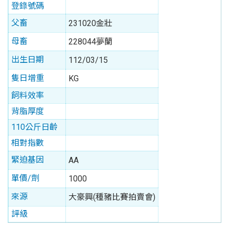
登錄號碼
父畜
231020金壯
母畜
228044夢蘭
出生日期
112/03/15
隻日增重
KG
飼料效率
背脂厚度
110公斤日齡
相對指數
緊迫基因
AA
單價/劑
1000
來源
大豪興(種豬比賽拍賣會)
評級