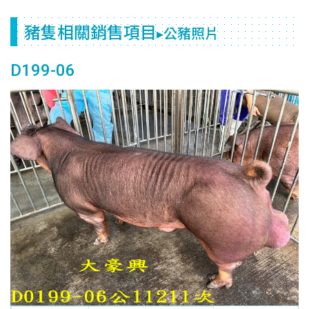
豬隻相關銷售項目
▸公豬照片
D199-06