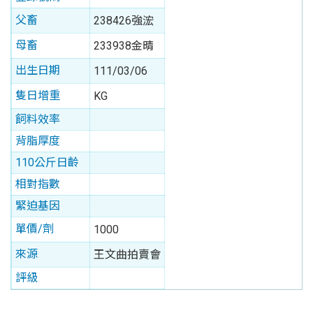
父畜
238426強浤
母畜
233938金晴
出生日期
111/03/06
隻日增重
KG
飼料效率
背脂厚度
110公斤日齡
相對指數
緊迫基因
單價/劑
1000
來源
王文曲拍賣會
評級