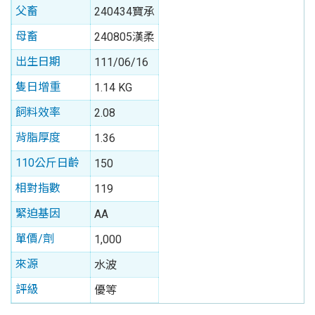
父畜
240434寶承
母畜
240805漢柔
出生日期
111/06/16
隻日增重
1.14 KG
飼料效率
2.08
背脂厚度
1.36
110公斤日齡
150
相對指數
119
緊迫基因
AA
單價/劑
1,000
來源
水波
評級
優等