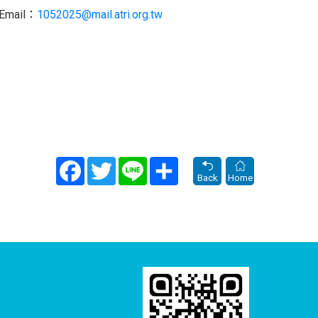
il：
1052025@mail.atri.org.tw
Facebook
Twitter
Line
Share
Back
Home