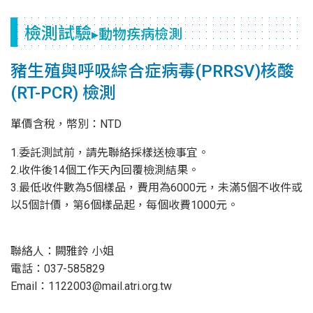
檢測試驗
▸動物疾病檢測
豬生殖與呼吸綜合症病毒(PRRSV)核酸
(RT-PCR) 檢測
單價含稅，幣別：NTD
1.委託測試前，請先聯絡採樣送檢事宜。
2.收件後14個工作天內回覆檢測結果。
3.最低收件數為5個樣品，費用為6000元，未滿5個不收件或
以5個計價，第6個樣品起，每個收費1000元。
聯絡人：闕雅鈴 小姐
電話：037-585829
Email：1122003@mail.atri.org.tw