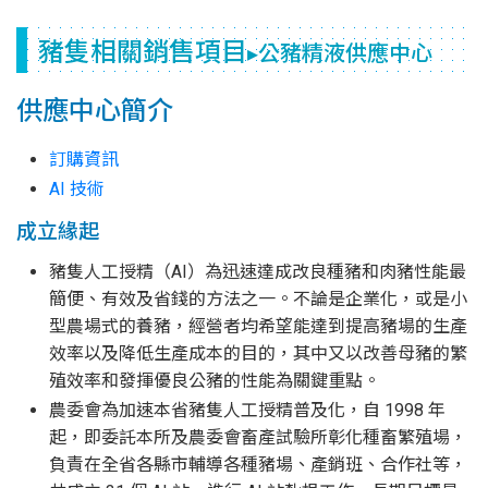
豬隻相關銷售項目
▸公豬精液供應中心
供應中心簡介
訂購資訊
AI 技術
成立緣起
豬隻人工授精（AI）為迅速達成改良種豬和肉豬性能最
簡便、有效及省錢的方法之一。不論是企業化，或是小
型農場式的養豬，經營者均希望能達到提高豬場的生產
效率以及降低生產成本的目的，其中又以改善母豬的繁
殖效率和發揮優良公豬的性能為關鍵重點。
農委會為加速本省豬隻人工授精普及化，自 1998 年
起，即委託本所及農委會畜產試驗所彰化種畜繁殖場，
負責在全省各縣市輔導各種豬場、產銷班、合作社等，